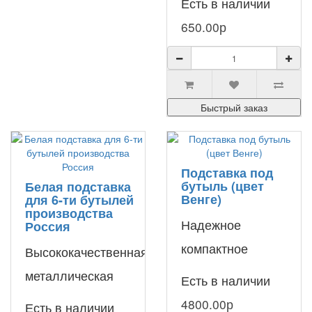
Есть в наличии
ручка AEL для
650.00р
легкой
транспортировки
19-литровых
Быстрый заказ
пластиковых б..
Подставка под
бутыль (цвет
Белая подставка
Венге)
для 6-ти бутылей
производства
Надежное
Россия
компактное
Высококачественная
стеллажное
металлическая
Есть в наличии
решение из
подставка белого
4800.00р
Есть в наличии