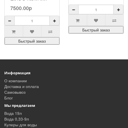
металлоконструкций
цвета для хранения
7500.00р
для хранения
6 пластиковых
пластиковых
бутылей на 19 лит..
Быстрый заказ
бутылей на 12 ..
Быстрый заказ
Информация
О компании
Доставка и оплата
Самовывоз
Блог
Мы предлагаем
Вода 19л
Вода 0,33-9л
Кулеры для воды