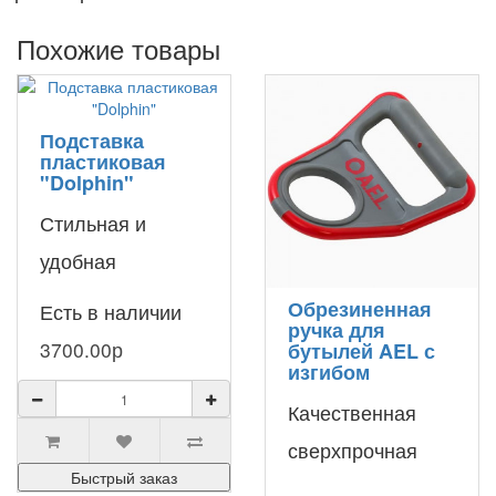
Похожие товары
Подставка
пластиковая
"Dolphin"
Стильная и
удобная
пластиковая
Обрезиненная
Есть в наличии
ручка для
подставка для
3700.00р
бутылей AEL с
изгибом
бутылей на 12 и
19 литров.
Качественная
Изготовлением
сверхпрочная
Быстрый заказ
компактного 2-..
пластиковая