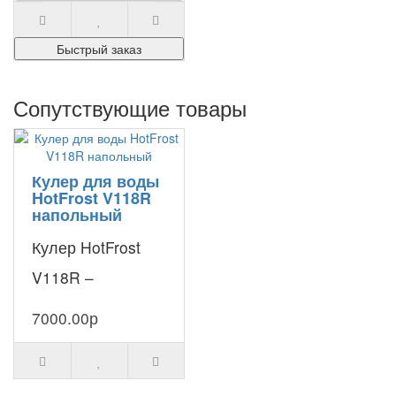
кулера для воды.
Быстрый заказ
Традиционный ..
Сопутствующие товары
Кулер для воды
HotFrost V118R
напольный
Кулер HotFrost
V118R –
бюджетный
7000.00р
вариант
современного