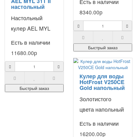
AEL MYL 31Т II
Есть в наличии
настольный
настольного
8340.00р
Настольный
кулера с
кулер AEL MYL
утонченным
31Т II по праву
дизайнерским
Есть в наличии
Быстрый заказ
считается одной
подходом. При
11680.00р
из самых
перв..
популярных
Кулер для воды
моделей на
HotFrost V250CE
Gold напольный
Быстрый заказ
рынке в данн..
Золотистого
цвета напольный
кулер с верхней
Есть в наличии
загрузкой
16200.00р