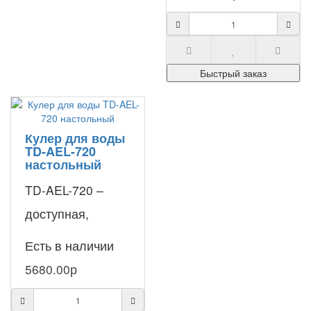
HotFrost V250CE
Gold –
современный,
Быстрый заказ
многофункц..
Кулер для воды
TD-AEL-720
настольный
TD-AEL-720 –
доступная,
простая и очень
Есть в наличии
компактная
5680.00р
модель
настольного