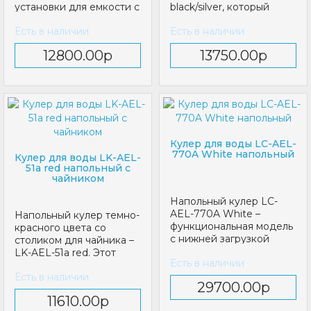
установки для емкости с
black/silver, который
водой. Данны..
имеет стильный
Есть в наличии
Есть в наличии
современн..
12800.00р
13750.00р
Кулер для воды LC-AEL-
770A White напольный
Кулер для воды LK-AEL-
51a red напольный с
чайником
Напольный кулер LC-
AEL-770A White –
Напольный кулер темно-
функциональная модель
красного цвета со
с нижней загрузкой
столиком для чайника –
емкости с водой. На
LK-AEL-51a red. Этот
Есть в наличии
сен..
стильный кулер н..
Есть в наличии
29700.00р
11610.00р