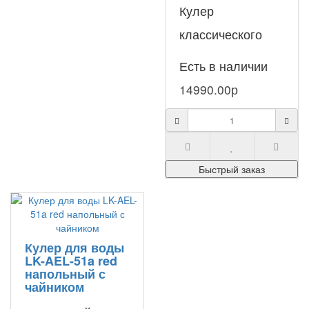
Кулер
классического
черного цвета LC-
Есть в наличии
AEL-420 black –
14990.00р
напольный,
функциональный
аппарат с
Быстрый заказ
загрузкой б..
Кулер для воды
LK-AEL-51a red
напольный с
чайником