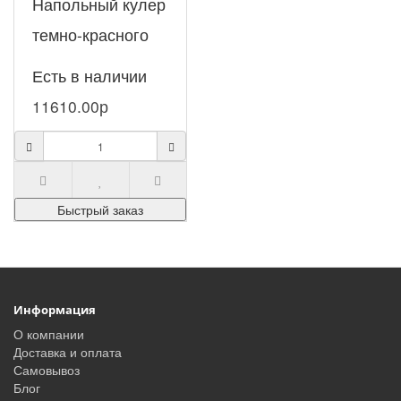
Напольный кулер
темно-красного
цвета со
Есть в наличии
столиком для
11610.00р
чайника – LK-AEL-
51a red. Этот
стильный кулер
Быстрый заказ
н..
Информация
О компании
Доставка и оплата
Самовывоз
Блог