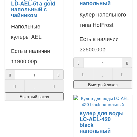
напольный
LD-AEL-51а gold
напольный с
Кулер напольного
чайником
типа HotFrost
Напольные
V840 с верхней
кулеры AEL
Есть в наличии
загрузкой –
представлены
22500.00р
Есть в наличии
функциональный
модельным
11900.00р
аппарат для
рядом не только
раздачи бутилир..
обычных
Быстрый заказ
модификаций, но
Быстрый заказ
и с чайным
столи..
Кулер для воды
LC-AEL-420
black
напольный