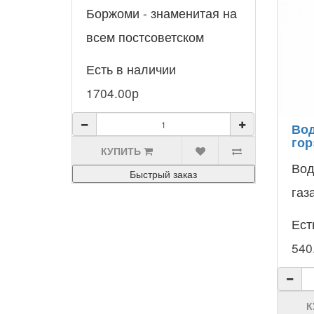
Боржоми - знаменитая на
всем постсоветском
пространстве
Есть в наличии
гидрокарбонатная вода.
1704.00р
Она славится эффектив..
Вод
гор
КУПИТЬ
Вод
Быстрый заказ
газ
тон
Ест
по
540
дей
ней
К