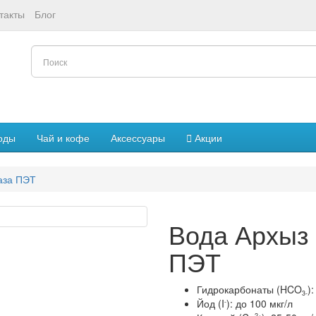
такты
Блог
оды
Чай и кофе
Аксессуары
Акции
газа ПЭТ
Вода Архыз V
ПЭТ
Гидрокарбонаты (HCO
)
3-
Йод (I
): до 100 мкг/л
-
2+