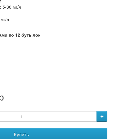
л
): 5-30 мг/л
мг/л
ами по 12 бутылок
р
Купить