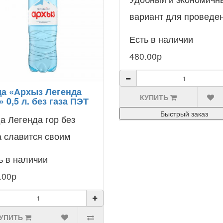
вариант для проведе
торжества или
Есть в наличии
использования в офис
480.00р
различных учрежде..
а «Архыз Легенда
КУПИТЬ
» 0,5 л. без газа ПЭТ
Быстрый заказ
а Легенда гор без
а славится своим
изирующим и
ь в наличии
ддерживающим
.00р
ствием на организм,
тра..
УПИТЬ