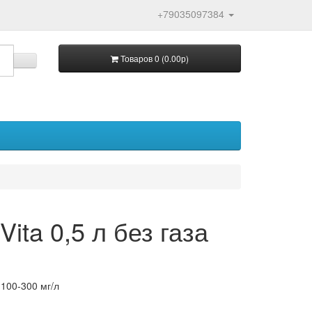
+79035097384
Товаров 0 (0.00р)
ita 0,5 л без газа
: 100-300 мг/л