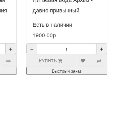
ния
давно привычный
атрибут сервировки
Есть в наличии
ах,
праздничного застолья
1900.00р
или делового ужина. О..
КУПИТЬ
Быстрый заказ