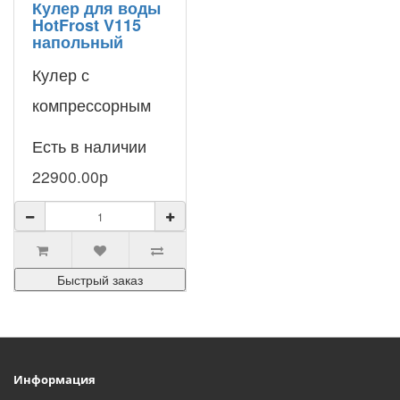
Кулер для воды
HotFrost V115
напольный
Кулер с
компрессорным
охлаждением
Есть в наличии
HotFrost V115 –
22900.00р
напольный
аппарат с
верхней
Быстрый заказ
загрузкой бутыли.
Глав..
Информация