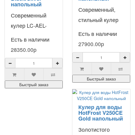
напольный
Современный,
Современный
стильный кулер
кулер LC-AEL-
напольного типа
Есть в наличии
770A Black/Silver
Есть в наличии
HotFrost V115A –
27900.00р
– напольный
28350.00р
функциональная,
аппарат с нижней
эргономичная
загрузкой бутыли.
модель с н..
Устройство..
Быстрый заказ
Быстрый заказ
Кулер для воды
HotFrost V250CE
Gold напольный
Золотистого