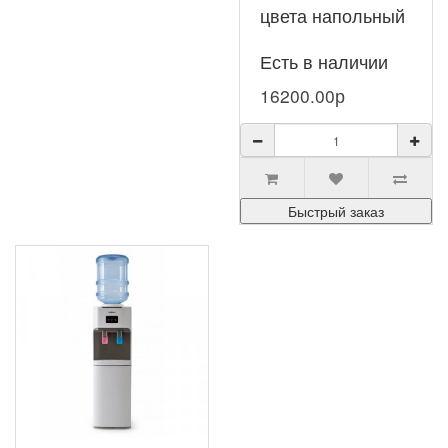
цвета напольный
кулер с верхней
Есть в наличии
загрузкой
16200.00р
HotFrost V250CE
Gold –
современный,
Быстрый заказ
многофункц..