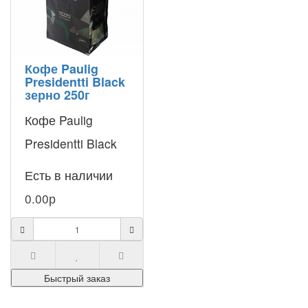
Кофе Paulig
Presidentti Black
зерно 250г
Кофе Paulig
Presidentti Black
отличается
Есть в наличии
наивысшим
0.00р
качеством и
необычным
богатством вкуса.
Быстрый заказ
Секрет ег..