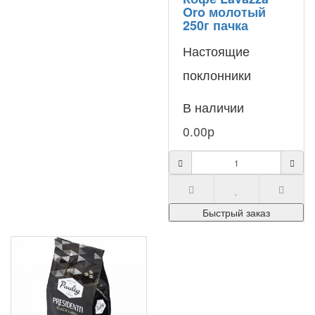
Oro молотый
250г пачка
Настоящие
поклонники
многогранного
В наличии
вкуса Lavazza
0.00р
Oro охотно
покупают его в
пачке на 250 г,
Быстрый заказ
т.к. она ..