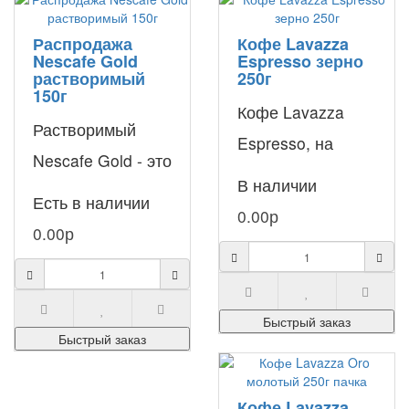
Распродажа
Кофе Lavazza
Nescafe Gold
Espresso зерно
растворимый
250г
150г
Кофе Lavazza
Растворимый
Espresso, на
Nescafe Gold - это
новой упаковке
В наличии
любимый кофе
Есть в наличии
которой
0.00р
миллионов
0.00р
добавлена
людей с
надпись “Italiano
гармоничными
Classico”,
вкусовыми
Быстрый заказ
непременно с..
Быстрый заказ
качествами и мя..
Кофе Lavazza