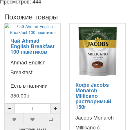
Просмотров: 444
Похожие товары
Чай Ahmad
English Breakfast
100 пакетиков
Ahmad English
Breakfast
создается по
Кофе Jacobs
Есть в наличии
Monarch
уникальному
350.00р
Millicano
растворимый
рецепту,
150г
проверенному
Jacobs Monarch
веками. Смесь
Millicano с
Быстрый заказ