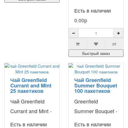
для этого чая г..
удовольствием
Есть в наличии
покупают
0.00р
поклонники кофе
с выразительным
вкусом, не
Быстрый заказ
желающи..
Чай Greenfield
Чай Greenfield
Currant and Mint
Summer Bouquet
25 пакетиков
100 пакетиков
Чай Greenfield
Greenfield
Currant and Mint -
Summer Bouquet -
это необычная
ароматный
Есть в наличии
Есть в наличии