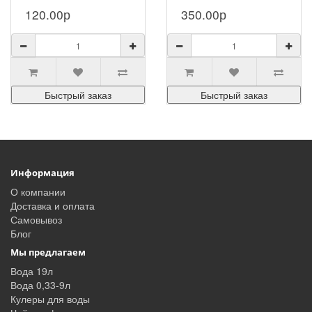
композиция для
“привет” из
120.00р
350.00р
ценителей
жаркого лета!
оригинальных
Этот солнечный,
напитков. На ф..
горячий букет из
Быстрый заказ
Быстрый заказ
гиб..
Информация
О компании
Доставка и оплата
Самовывоз
Блог
Мы предлагаем
Вода 19л
Вода 0,33-9л
Кулеры для воды