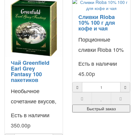
Сливки Rioba
10% 100 г для
кофе и чая
Порционные
сливки Rioba 10%
созданы для
Чай Greenfield
Есть в наличии
Earl Grey
удобного
45.00р
Fantasy 100
пакетиков
добавления в
горячие и
Необычное
холодные
сочетание вкусов,
Быстрый заказ
напитки, а также -
пробуждающее
Есть в наличии
..
чувства, отличает
350.00р
чай Greenfield