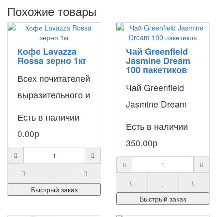
Похожие товары
Кофе Lavazza
Чай Greenfield
Rossa зерно 1кг
Jasmine Dream
100 пакетиков
Всех почитателей
Чай Greenfield
выразительного и
Jasmine Dream
крепкого вкуса
Есть в наличии
обладает
Есть в наличии
натурального
0.00р
нежным,
350.00р
кофе мы
изысканным и
приглашаем к
чуть сладковатым
покупке
вкусом, он очень
Быстрый заказ
зернового..
Быстрый заказ
согрева..