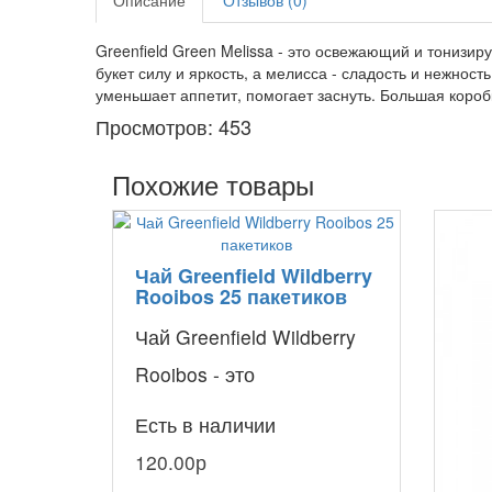
Описание
Отзывов (0)
Greenfield Green Melissa - это освежающий и тонизи
букет силу и яркость, а мелисса - сладость и нежнос
уменьшает аппетит, помогает заснуть. Большая короб
Просмотров: 453
Похожие товары
Чай Greenfield Wildberry
Rooibos 25 пакетиков
Чай Greenfield Wildberry
Rooibos - это
экзотический травяной
Есть в наличии
напиток с необычными
120.00р
вкусом и ароматом...