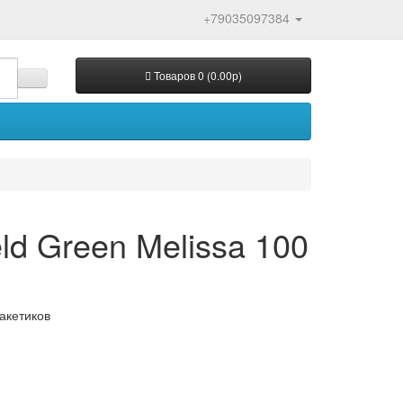
+79035097384
Товаров 0 (0.00р)
ld Green Melissa 100
пакетиков