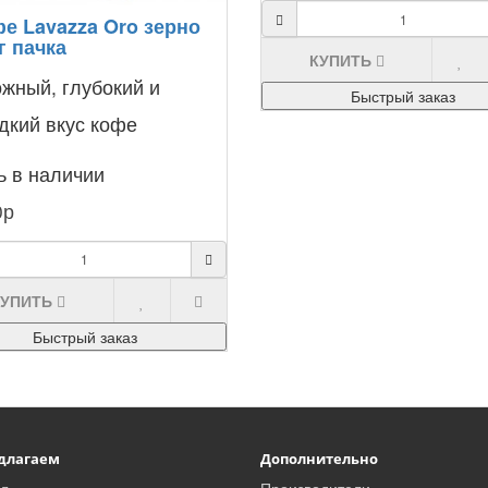
е Lavazza Oro зерно
г пачка
КУПИТЬ
жный, глубокий и
Быстрый заказ
дкий вкус кофе
azza Oro максимально
ь в наличии
едается напитку при
0р
ользовании з..
КУПИТЬ
Быстрый заказ
длагаем
Дополнительно
л
Производители