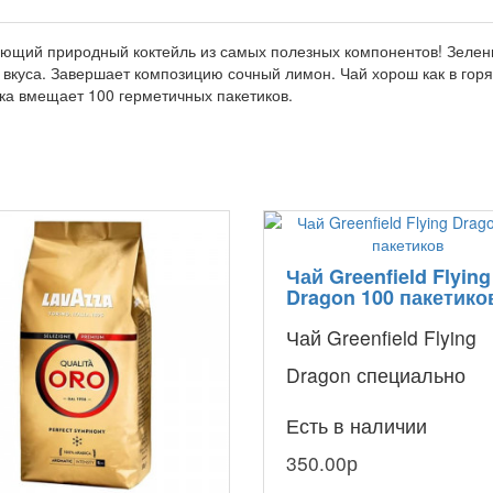
рующий природный коктейль из самых полезных компонентов! Зелены
ть вкуса. Завершает композицию сочный лимон. Чай хорош как в гор
ка вмещает 100 герметичных пакетиков.
Чай Greenfield Flying
Dragon 100 пакетико
Чай Greenfield Flying
Dragon специально
создан для истинных
Есть в наличии
ценителей оригиналь
350.00р
высококачественн..