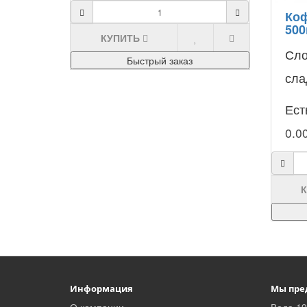
Коф
500
КУПИТЬ
Сло
Быстрый заказ
сла
Lav
Ест
пер
0.0
исп
Информация
Мы пре
О компании
Вода 19